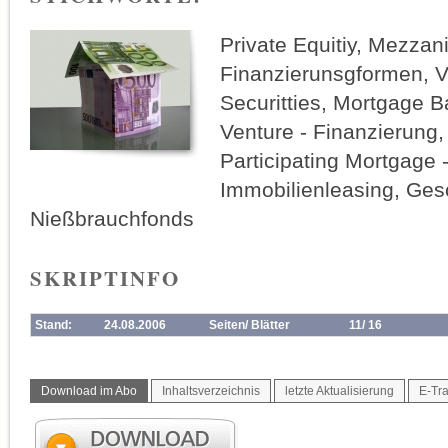
Private Equitiy, Mezzani
Finanzierunsgformen, V
Securitties, Mortgage Ba
Venture - Finanzierung,
Participating Mortgage 
Immobilienleasing, Ges
Nießbrauchfonds
SKRIPTINFO
Stand:
24.08.2006
Seiten/ Blätter
11/ 16
Download im Abo
Inhaltsverzeichnis
letzte Aktualisierung
E-Tra