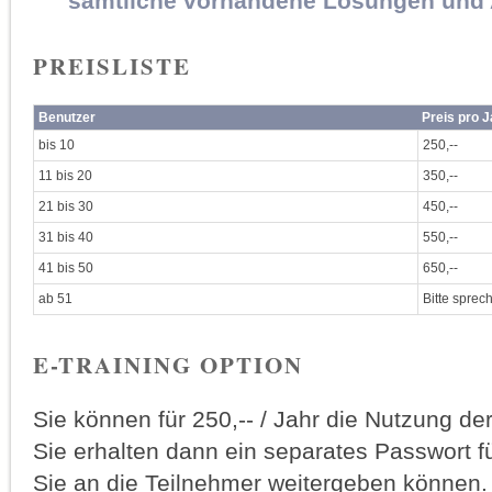
sämtliche vorhandene Lösungen un
PREISLISTE
Benutzer
Preis pro 
bis 10
250,--
11 bis 20
350,--
21 bis 30
450,--
31 bis 40
550,--
41 bis 50
650,--
ab 51
Bitte sprec
E-TRAINING OPTION
Sie können für 250,-- / Jahr die Nutzung de
Sie erhalten dann ein separates Passwort fü
Sie an die Teilnehmer weitergeben können.