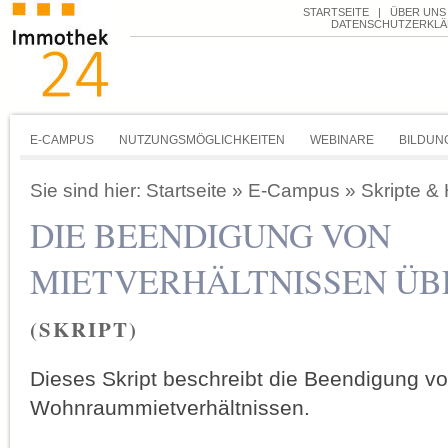
STARTSEITE
|
ÜBER UNS
DATENSCHUTZERKL
E-CAMPUS
NUTZUNGSMÖGLICHKEITEN
WEBINARE
BILDUN
Sie sind hier:
Startseite
»
E-Campus
»
Skripte &
DIE BEENDIGUNG VON
MIETVERHÄLTNISSEN Ü
(SKRIPT)
Dieses Skript beschreibt die Beendigung v
Wohnraummietverhältnissen.