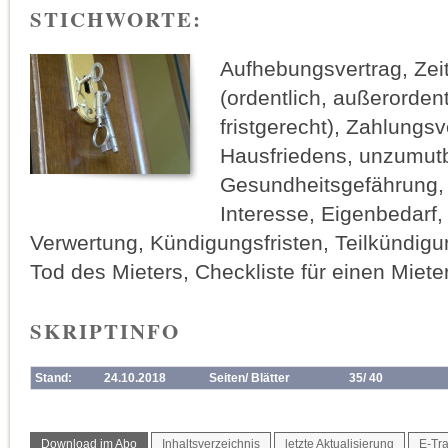
STICHWORTE:
Aufhebungsvertrag, Zei
(ordentlich, außerordent
fristgerecht), Zahlungs
Hausfriedens, unzumutb
Gesundheitsgefährung,
Interesse, Eigenbedarf, 
Verwertung, Kündigungsfristen, Teilkündig
Tod des Mieters, Checkliste für einen Miet
SKRIPTINFO
Stand:
24.10.2018
Seiten/ Blätter
35/ 40
Download im Abo
Inhaltsverzeichnis
letzte Aktualisierung
E-Tra