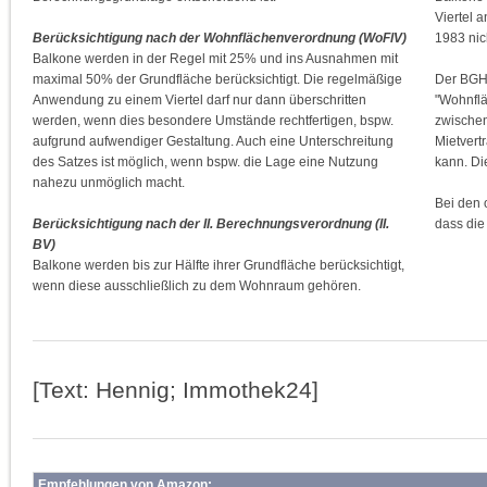
Viertel 
Berücksichtigung nach der Wohnflächenverordnung (WoFlV)
1983 nich
Balkone werden in der Regel mit 25% und ins Ausnahmen mit
maximal 50% der Grundfläche berücksichtigt. Die regelmäßige
Der BGH h
Anwendung zu einem Viertel darf nur dann überschritten
"Wohnflä
werden, wenn dies besondere Umstände rechtfertigen, bspw.
zwischen
aufgrund aufwendiger Gestaltung. Auch eine Unterschreitung
Mietvert
des Satzes ist möglich, wenn bspw. die Lage eine Nutzung
kann. Di
nahezu unmöglich macht.
Bei den 
Berücksichtigung nach der II. Berechnungsverordnung (II.
dass die
BV)
Balkone werden bis zur Hälfte ihrer Grundfläche berücksichtigt,
wenn diese ausschließlich zu dem Wohnraum gehören.
[Text: Hennig; Immothek24]
Empfehlungen von Amazon: