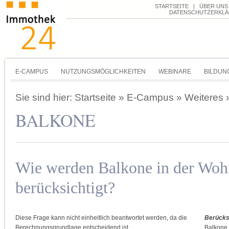
STARTSEITE
|
ÜBER UNS
DATENSCHUTZERKL
E-CAMPUS
NUTZUNGSMÖGLICHKEITEN
WEBINARE
BILDUN
Sie sind hier:
Startseite
»
E-Campus
»
Weiteres
BALKONE
Wie werden Balkone in der Woh
berücksichtigt?
Diese Frage kann nicht einheitlich beantwortet werden, da die
Berücks
Berechnungsgrundlage entscheidend ist.
Balkone 