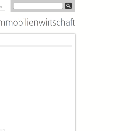
|
N
den