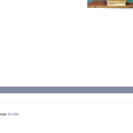
erem
Archiv
.