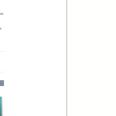
ar.
as