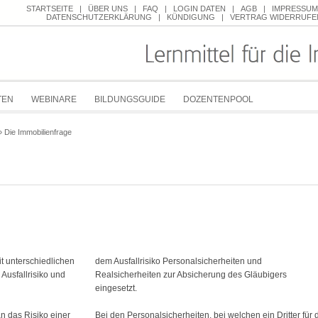
STARTSEITE
|
ÜBER UNS
|
FAQ
|
LOGIN DATEN
|
AGB
|
IMPRESSUM
DATENSCHUTZERKLÄRUNG
|
KÜNDIGUNG
|
VERTRAG WIDERRUFE
TEN
WEBINARE
BILDUNGSGUIDE
DOZENTENPOOL
»
Die Immobilienfrage
it unterschiedlichen
dem Ausfallrisiko Personalsicherheiten und
Ausfallrisiko und
Realsicherheiten zur Absicherung des Gläubigers
eingesetzt.
n das Risiko einer
Bei den Personalsicherheiten, bei welchen ein Dritter für 