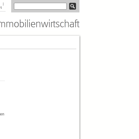
|
N
den