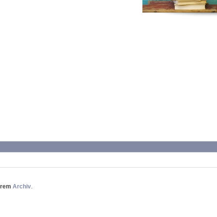
erem
Archiv
.