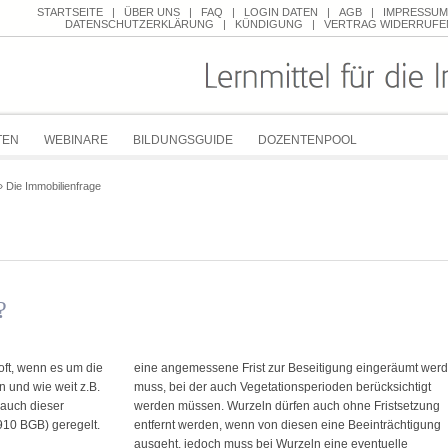
STARTSEITE
|
ÜBER UNS
|
FAQ
|
LOGIN DATEN
|
AGB
|
IMPRESSUM
DATENSCHUTZERKLÄRUNG
|
KÜNDIGUNG
|
VERTRAG WIDERRUFE
TEN
WEBINARE
BILDUNGSGUIDE
DOZENTENPOOL
»
Die Immobilienfrage
?
oft, wenn es um die
eine angemessene Frist zur Beseitigung eingeräumt wer
 und wie weit z.B.
muss, bei der auch Vegetationsperioden berücksichtigt
 auch dieser
werden müssen. Wurzeln dürfen auch ohne Fristsetzung
910 BGB) geregelt.
entfernt werden, wenn von diesen eine Beeinträchtigung
ausgeht, jedoch muss bei Wurzeln eine eventuelle