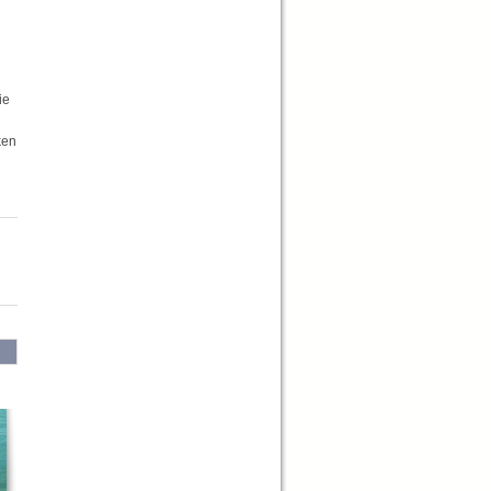
ie
ken