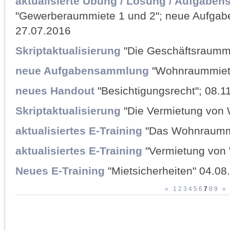
aktualisierte Übung / Lösung / Aufgabe
"Gewerberaummiete 1 und 2"; neue Aufga
27.07.2016
Skriptaktualisierung
"Die Geschäftsraummi
neue Aufgabensammlung
"Wohnraummietr
neues Handout
"Besichtigungsrecht"; 08.1
Skriptaktualisierung
"Die Vermietung von
aktualisiertes E-Training
"Das Wohnraummi
aktualisiertes E-Training
"Vermietung von
Neues E-Training
"Mietsicherheiten" 04.08
«
1
2
3
4
5
6
7
8
9
»